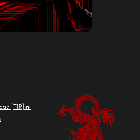
Road [TIR]🔥
я